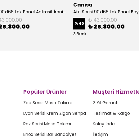
Canisa
Afe Serisi 90x168 Lak Panel Antrasit İroni Masa ve 6 Sandalye Krom Kaplama Ayak
43,000.00
₺ 43,000.00
%
40
25,800.00
₺ 25,800.00
3 Renk
Popüler Ürünler
Müşteri Hizmetle
Zae Serisi Masa Takımı
2 Yıl Garanti
Lyon Serisi Krem Zigon Sehpa
Teslimat & Kargo
Roz Serisi Masa Takımı
Kolay İade
Enox Serisi Bar Sandalyesi
İletişim