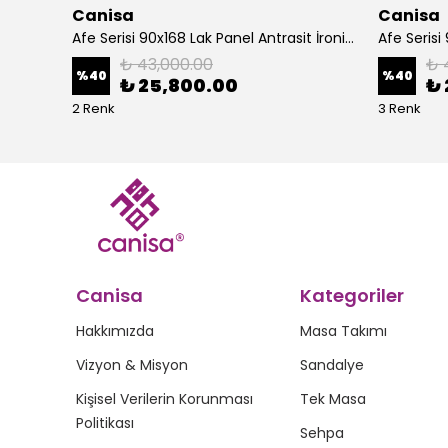
Canisa
Canisa
Alte Serisi 1 Adet Ada Bar Sandalyesi 65 cm Babyface Kumaş Krom Kaplama Ayak
Afe Serisi 90x168 Lak Panel Antrasit İroni Masa ve 6 Sandalye Gold Kaplama Ayak
₺ 43,000.00
₺ 
%
40
%
40
₺ 25,800.00
₺ 
2 Renk
3 Renk
Canisa
Kategoriler
Hakkımızda
Masa Takımı
Vizyon & Misyon
Sandalye
Kişisel Verilerin Korunması
Tek Masa
Politikası
Sehpa