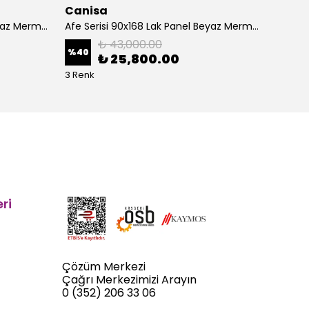
Canisa
Cani
Afe Serisi 90x168 Lak Panel Beyaz Mermer Desen Masa ve 6 Sandalye Gold Kaplama Ayak
Afe Serisi 90x168 Lak Panel Beyaz Mermer Desen Masa ve 6 Sandalye Krom Kaplama Ayak
₺ 43,000.00
%
40
%
40
₺ 25,800.00
3 Renk
5 Renk
ri
Çözüm Merkezi
Çağrı Merkezimizi Arayın
0 (352) 206 33 06