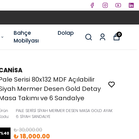
Bahçe
Dolap
0
Mobilyası
CANİSA
Pale Serisi 80x132 MDF Açılabilir
Siyah Mermer Desen Gold Detay
Masa Takımı ve 6 Sandalye
Ürün
PALE SERİSİ SİYAH MERMER DESEN MASA GOLD AYAK
Kodu
:
6 SİYAH SANDALYE
₺ 30,000.00
%
40
₺ 18,000.00