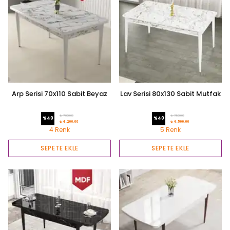
Arp Serisi 70x110 Sabit Beyaz
Lav Serisi 80x130 Sabit Mutfak
Mermer Desen Mutfak Masası
Masası
₺ 7,000.00
₺ 7,500.00
%
40
%
40
₺ 4,200.00
₺ 4,500.00
4 Renk
5 Renk
SEPETE EKLE
SEPETE EKLE