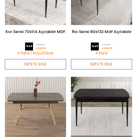
Kor Serisi 70x114 Açılabilir MDF
Rio Serisi 80x132 Mdf Açılabilir
Mutfak Masası
Mutfak Masası
₺ 8,600.00
₺ 10,101.00
%
40
%
40
₺ 5,160.00
₺ 6,060.60
4 Renk 1 Boyut/Ebat
4 Renk
SEPETE EKLE
SEPETE EKLE