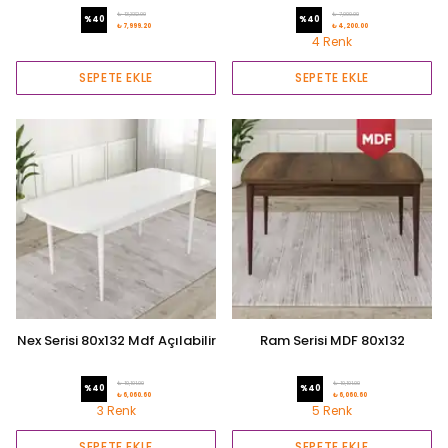
Masa
₺ 13,332.00
₺ 7,000.00
%
40
%
40
₺ 7,999.20
₺ 4,200.00
4 Renk
SEPETE EKLE
SEPETE EKLE
Nex Serisi 80x132 Mdf Açılabilir
Ram Serisi MDF 80x132
Mutfak Masası
Açılabilir Mutfak Masası
₺ 10,101.00
₺ 10,101.00
%
40
%
40
₺ 6,060.60
₺ 6,060.60
3 Renk
5 Renk
SEPETE EKLE
SEPETE EKLE