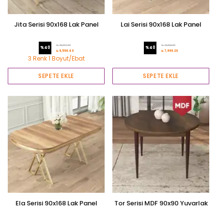
Jita Serisi 90x168 Lak Panel
Lai Serisi 90x168 Lak Panel
Sabit Masa Sonata Gold
Rampla Gri Masa Krom
Kaplama Ayak
Kaplama Ayak
₺ 15,994.00
₺ 13,332.00
%
40
%
40
₺ 9,596.40
₺ 7,999.20
3 Renk 1 Boyut/Ebat
SEPETE EKLE
SEPETE EKLE
Ela Serisi 90x168 Lak Panel
Tor Serisi MDF 90x90 Yuvarlak
Sabit Gold Ayak Hazar Renk
Sabit Mutfak Masası