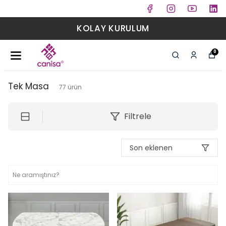
ÜCRETSİZ KARGO
0
Tek Masa
77
ürün
Filtrele
Son eklenen