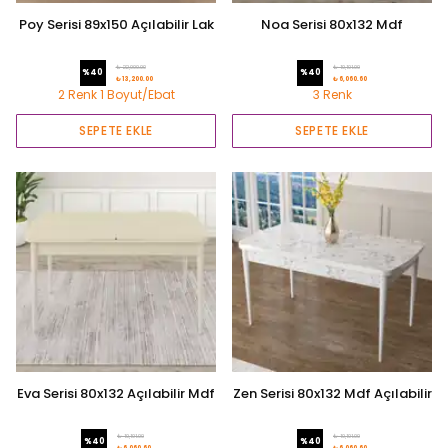
Poy Serisi 89x150 Açılabilir Lak
Noa Serisi 80x132 Mdf
Panel Gold Ayak Antrasit İroni
Açılabilir Mutfak Masası
Masa
₺ 22,000.00
₺ 10,101.00
%
40
%
40
₺ 13,200.00
₺ 6,060.60
2 Renk 1 Boyut/Ebat
3 Renk
SEPETE EKLE
SEPETE EKLE
Eva Serisi 80x132 Açılabilir Mdf
Zen Serisi 80x132 Mdf Açılabilir
Mutfak Masası
Mutfak Masası
₺ 10,101.00
₺ 10,101.00
%
40
%
40