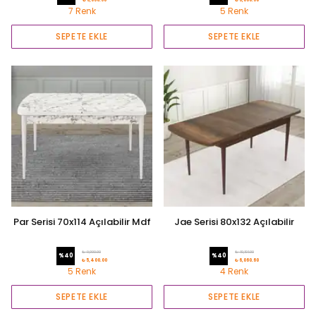
₺ 6,060.60
₺ 6,060.60
7 Renk
5 Renk
SEPETE EKLE
SEPETE EKLE
Par Serisi 70x114 Açılabilir Mdf
Jae Serisi 80x132 Açılabilir
Mutfak Masası
Mutfak Masası
₺ 9,000.00
₺ 10,101.00
%
40
%
40
₺ 5,400.00
₺ 6,060.60
5 Renk
4 Renk
SEPETE EKLE
SEPETE EKLE