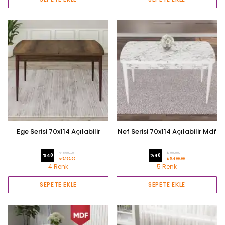
Ege Serisi 70x114 Açılabilir
Nef Serisi 70x114 Açılabilir Mdf
Mutfak Masası
Mutfak Masası
₺ 8,600.00
₺ 9,000.00
%
40
%
40
₺ 5,160.00
₺ 5,400.00
4 Renk
5 Renk
SEPETE EKLE
SEPETE EKLE