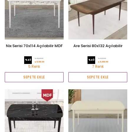
Nix Serisi 70x114 Açılabilir MDF
Are Serisi 80x132 Açılabilir
Mutfak Masası
Mutfak Masası
₺ 8,600.00
₺ 10,101.00
%
40
%
40
₺ 5,160.00
₺ 6,060.60
5 Renk
7 Renk
SEPETE EKLE
SEPETE EKLE