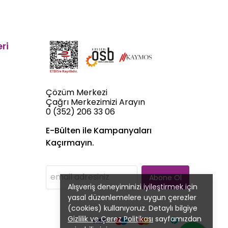
ri
Çözüm Merkezi
Çağrı Merkezimizi Arayın
0 (352) 206 33 06
E-Bülten ile Kampanyaları
Kaçırmayın.
Abone Ol
Alışveriş deneyiminizi iyileştirmek için
yasal düzenlemelere uygun çerezler
(cookies) kullanıyoruz. Detaylı bilgiye
Gizlilik ve Çerez Politikası
sayfamızdan