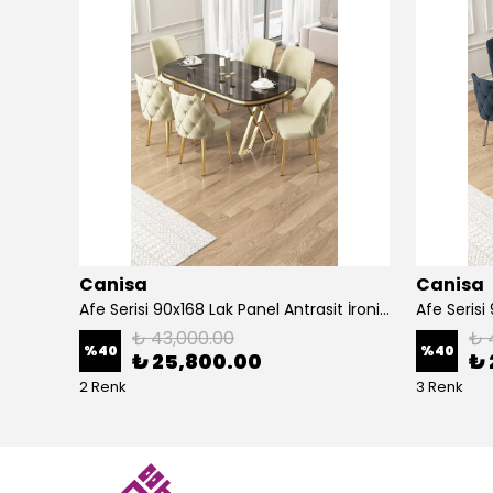
Canisa
Canisa
Alte Serisi 1 Adet Ada Bar Sandalyesi 65 cm Babyface Kumaş Krom Kaplama Ayak
Afe Serisi 90x168 Lak Panel Antrasit İroni Masa ve 6 Sandalye Gold Kaplama Ayak
₺ 43,000.00
₺ 
%
40
%
40
₺ 25,800.00
₺ 
2 Renk
3 Renk