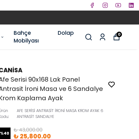
ETSİZ KARGO
Bahçe
Dolap
0
Mobilyası
CANİSA
Afe Serisi 90x168 Lak Panel
Antrasit İroni Masa ve 6 Sandalye
Krom Kaplama Ayak
Ürün
AFE SERİSİ ANTRASİT İRONİ MASA KROM AYAK 6
Kodu
:
ANTRASİT SANDALYE
₺ 43,000.00
%
40
₺ 25,800.00