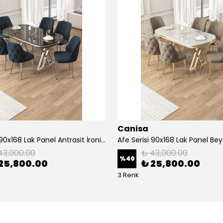
Canisa
Afe Serisi 90x168 Lak Panel Antrasit İroni Masa ve 6 Sandalye Krom Kaplama Ayak
43,000.00
₺ 43,000.00
%
40
25,800.00
₺ 25,800.00
3 Renk