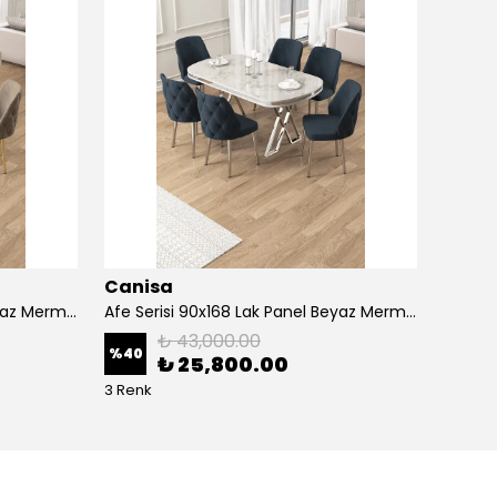
Canisa
Cani
Afe Serisi 90x168 Lak Panel Beyaz Mermer Desen Masa ve 6 Sandalye Gold Kaplama Ayak
Afe Serisi 90x168 Lak Panel Beyaz Mermer Desen Masa ve 6 Sandalye Krom Kaplama Ayak
₺ 43,000.00
%
40
%
40
₺ 25,800.00
3 Renk
5 Renk