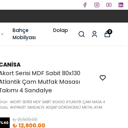
Bahçe
Dolap
0
Mobilyası
CANİSA
Akort Serisi MDF Sabit 80x130
Atlantik Çam Mutfak Masası
Takımı 4 Sandalye
Ürün
AKORT SERİSİ MDF SABİT 80x130 ATLANTİK ÇAM MASA 4
Kodu
:
ANTRASİT SANDALYE AGŞAP GÖRÜNÜMLÜ METAL AYAK
₺ 21,500.00
%
40
₺ 12,900.00