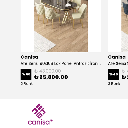
Canisa
Canisa
Alte Serisi 1 Adet Ada Bar Sandalyesi 65 cm Babyface Kumaş Krom Kaplama Ayak
Afe Serisi 90x168 Lak Panel Antrasit İroni Masa ve 6 Sandalye Gold Kaplama Ayak
₺ 43,000.00
₺ 
%
40
%
40
₺ 25,800.00
₺ 
2 Renk
3 Renk