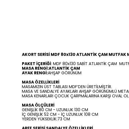
AKORT SERİSİ MDF 80x130 ATLANTİK ÇAM MUTFAK 
PAKET İÇERİĞİ
: MDF 80x130 SABİT ATLANTİK ÇAM MUT
MASA RENGİ:ATLANTİK ÇAM
AYAK RENGİ:
AHŞAP GÖRÜNÜM
MASA ÖZELLİKLERİ
MASAMIZIN ÜST TABLASI MDF‘DEN ÜRETİLMİŞTİR.
MASA VE SANDALYE AYAKLARI AHŞAP GÖRÜNÜMLÜ METAL
MASA KENARLARI ÇOCUK ÇARPMALARINA KARŞI OVAL OLA
MASA ÖLÇÜLERİ
GENİŞLİK 80 CM - UZUNLUK 130 CM
İÇ GENİŞLİK 52 CM - İÇ UZUNLUK 108 CM
YERDEN YÜKSEKLİK:73 CM
ARFE SERİSİ SANDALYE ÖZELLİKLERİ