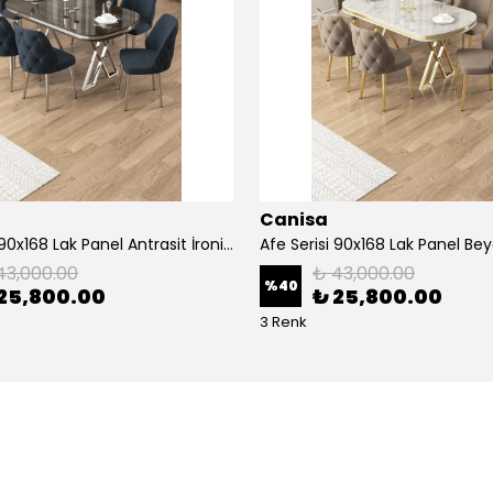
Canisa
Afe Serisi 90x168 Lak Panel Antrasit İroni Masa ve 6 Sandalye Krom Kaplama Ayak
43,000.00
₺ 43,000.00
%
40
25,800.00
₺ 25,800.00
3 Renk