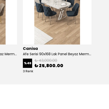
Canisa
Cani
Afe Serisi 90x168 Lak Panel Beyaz Mermer Desen Masa ve 6 Sandalye Gold Kaplama Ayak
Afe Serisi 90x168 Lak Panel Beyaz Mermer Desen Masa ve 6 Sandalye Krom Kaplama Ayak
₺ 43,000.00
%
40
%
40
₺ 25,800.00
3 Renk
5 Renk