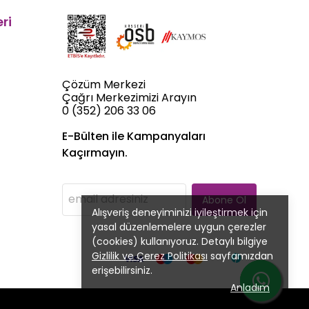
ri
Çözüm Merkezi
Çağrı Merkezimizi Arayın
0 (352) 206 33 06
E-Bülten ile Kampanyaları
Kaçırmayın.
Abone Ol
Alışveriş deneyiminizi iyileştirmek için
yasal düzenlemelere uygun çerezler
(cookies) kullanıyoruz. Detaylı bilgiye
Gizlilik ve Çerez Politikası
sayfamızdan
erişebilirsiniz.
Anladım