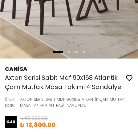
CANİSA
Axton Serisi Sabit Mdf 90x168 Atlantik
Çam Mutfak Masa Takımı 4 Sandalye
Ürün
AXTON SERİSİ SABİT MDF 90X168 ATLANTİK ÇAM MUTFAK
Kodu
:
MASA TAKIMI 4 ANTRASİT SANDALYE
₺ 23,000.00
%
40
₺ 13,800.00