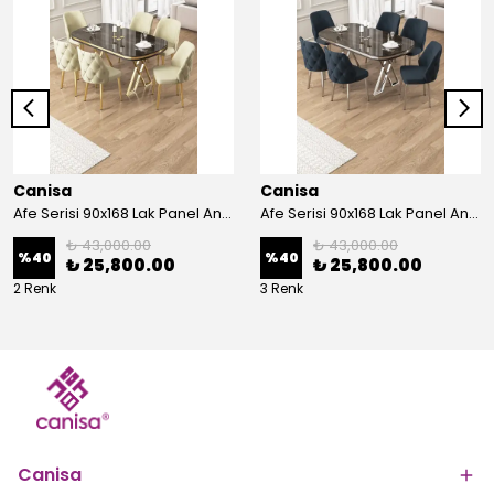
Canisa
Canisa
Afe Serisi 90x168 Lak Panel Antrasit İroni Masa ve 6 Sandalye Gold Kaplama Ayak
Afe Serisi 90x168 Lak Panel Antrasit İroni Masa ve 6 Sandalye Krom Kaplama Ayak
₺ 43,000.00
₺ 43,000.00
%
40
%
40
₺ 25,800.00
₺ 25,800.00
2 Renk
3 Renk
Canisa