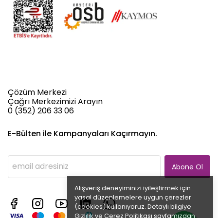
Çözüm Merkezi
Çağrı Merkezimizi Arayın
0 (352) 206 33 06
E-Bülten ile Kampanyaları Kaçırmayın.
Abone Ol
Alışveriş deneyiminizi iyileştirmek için
yasal düzenlemelere uygun çerezler
(cookies) kullanıyoruz. Detaylı bilgiye
Gizlilik ve Çerez Politikası
sayfamızdan