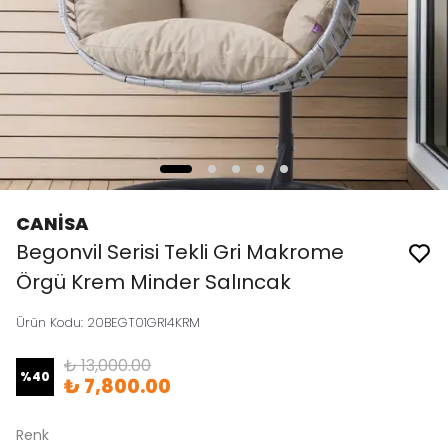
CANİSA
Begonvil Serisi Tekli Gri Makrome
Örgü Krem Minder Salıncak
Ürün Kodu
:
20BEGT01GRI4KRM
₺ 13,000.00
%
40
₺ 7,800.00
Renk