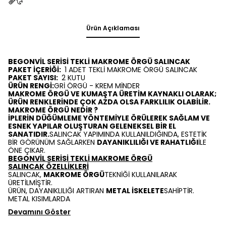
Ürün Açıklaması
BEGONVİL SERİSİ TEKLİ MAKROME ÖRGÜ SALINCAK
PAKET İÇERİĞİ:
1 ADET TEKLİ MAKROME ÖRGÜ SALINCAK
PAKET SAYISI:
2 KUTU
ÜRÜN RENGİ:
GRİ ÖRGÜ - KREM MİNDER
MAKROME ÖRGÜ VE KUMAŞTA ÜRETİM KAYNAKLI OLARAK;
ÜRÜN RENKLERİNDE ÇOK AZDA OLSA FARKLILIK OLABİLİR.
MAKROME ÖRGÜ NEDİR ?
İPLERİN DÜĞÜMLEME YÖNTEMİYLE ÖRÜLEREK SAĞLAM VE
ESNEK YAPILAR OLUŞTURAN GELENEKSEL BİR EL
SANATIDIR.
SALINCAK YAPIMINDA KULLANILDIĞINDA, ESTETİK
BİR GÖRÜNÜM SAĞLARKEN
DAYANIKLILIĞI VE RAHATLIĞI
İLE
ÖNE ÇIKAR.
BEGONVİL SERİSİ TEKLİ MAKROME ÖRGÜ
SALINCAK ÖZELLİKLERİ
SALINCAK,
MAKROME ÖRGÜ
TEKNİĞİ KULLANILARAK
ÜRETİLMİŞTİR.
ÜRÜN, DAYANIKLILIĞI ARTIRAN
METAL İSKELETE
SAHİPTİR.
METAL KISIMLARDA
Devamını Göster