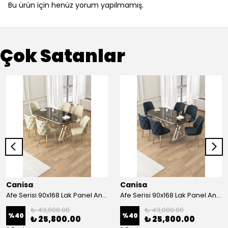
Bu ürün için henüz yorum yapılmamış.
Çok Satanlar
Canisa
Canisa
Afe Serisi 90x168 Lak Panel Antrasit İroni Masa ve 6 Sandalye Gold Kaplama Ayak
Afe Serisi 90x168 Lak Panel Antrasit İroni Masa ve 6 Sandalye Krom Kaplama Ayak
₺ 43,000.00
₺ 43,000.00
%
40
%
40
₺ 25,800.00
₺ 25,800.00