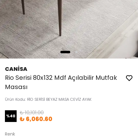
CANİSA
Rio Serisi 80x132 Mdf Açılabilir Mutfak
Masası
Ürün Kodu
:
RİO SERİSİ BEYAZ MASA CEVİZ AYAK
₺ 10,101.00
%
40
₺ 6,060.60
Renk