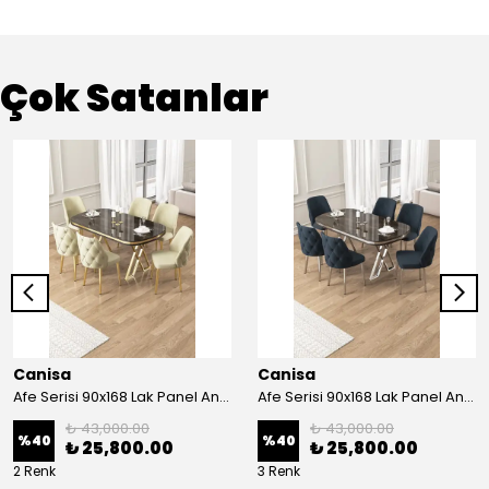
Çok Satanlar
Canisa
Canisa
Afe Serisi 90x168 Lak Panel Antrasit İroni Masa ve 6 Sandalye Gold Kaplama Ayak
Afe Serisi 90x168 Lak Panel Antrasit İroni Masa ve 6 Sandalye Krom Kaplama Ayak
₺ 43,000.00
₺ 43,000.00
%
40
%
40
₺ 25,800.00
₺ 25,800.00
2 Renk
3 Renk