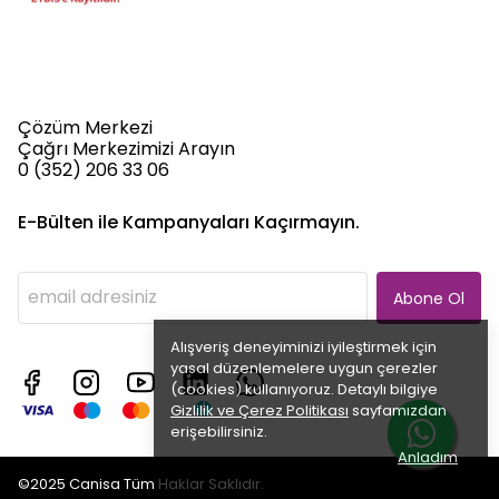
Çözüm Merkezi
Çağrı Merkezimizi Arayın
0 (352) 206 33 06
E-Bülten ile Kampanyaları Kaçırmayın.
Abone Ol
Alışveriş deneyiminizi iyileştirmek için
yasal düzenlemelere uygun çerezler
(cookies) kullanıyoruz. Detaylı bilgiye
Gizlilik ve Çerez Politikası
sayfamızdan
erişebilirsiniz.
Anladım
©2025 Canisa Tüm Haklar Saklıdır.