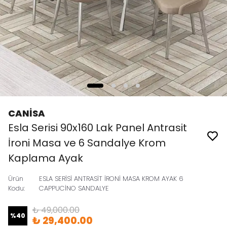
CANİSA
Esla Serisi 90x160 Lak Panel Antrasit
İroni Masa ve 6 Sandalye Krom
Kaplama Ayak
Ürün
ESLA SERİSİ ANTRASİT İRONİ MASA KROM AYAK 6
Kodu
:
CAPPUCİNO SANDALYE
₺ 49,000.00
%
40
₺ 29,400.00