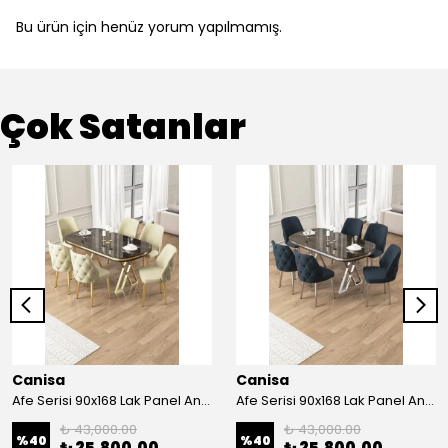
Bu ürün için henüz yorum yapılmamış.
Çok Satanlar
Canisa
Canisa
Afe Serisi 90x168 Lak Panel Antrasit İroni Masa ve 6 Sandalye Gold Kaplama Ayak
Afe Serisi 90x168 Lak Panel Antrasit İroni Masa ve 6 Sandalye Krom Kaplama Ayak
₺ 43,000.00
₺ 43,000.00
%
40
%
40
₺ 25,800.00
₺ 25,800.00