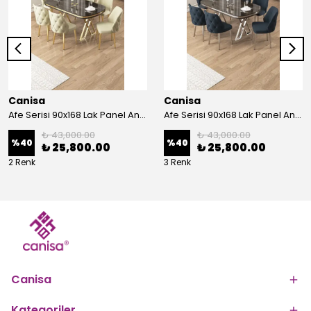
Canisa
Canisa
Afe Serisi 90x168 Lak Panel Antrasit İroni Masa ve 6 Sandalye Gold Kaplama Ayak
Afe Serisi 90x168 Lak Panel Antrasit İroni Masa ve 6 Sandalye Krom Kaplama Ayak
₺ 43,000.00
₺ 43,000.00
%
40
%
40
₺ 25,800.00
₺ 25,800.00
2 Renk
3 Renk
Canisa
Kategoriler