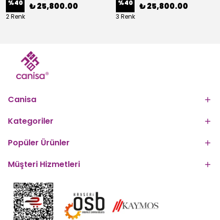
%
40
%
40
₺ 25,800.00
₺ 25,800.00
2 Renk
3 Renk
Canisa
Kategoriler
Popüler Ürünler
Müşteri Hizmetleri