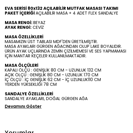
EVA SERİSİ 80x132 AÇILABİLİR MUTFAK MASASI TAKIMI
PAKET İÇERİĞİ
AÇILABİLİR MASA + 4 ADET FLEX SANDALYE
MASA RENGİ:
BEYAZ
AYAK RENGİ:
CEVİZ
MASA ÖZELLİKLERİ
MASAMIZIN ÜST TABLASI MDF'DEN ÜRETİLMİŞTİR.
MASA AYAKLARI GÜRGEN AĞACINDAN OLUP LAKE BOYALIDIR.
ÜRÜN AYAK UÇLARINDA ZEMİN ÇİZİLMEMESİ VE SES YAPMAMASI
İÇİN MANTAR KEÇELER KULLANILMAKTADIR.
MASA ÖLÇÜLERİ
KAPALI ÖLÇÜ : GENİŞLİK 80 CM - UZUNLUK 132 CM
AÇIK ÖLÇÜ : GENİŞLİK 80 CM - UZUNLUK 170 CM
İÇ ÖLÇÜ : İÇ GENİŞLİK 62 CM - İÇ UZUNLUK110 CM
YERDEN YÜKSEKLİĞİ 78 CM
SANDALYE ÖZELLİKLERİ
SANDALYE AYAKLARI, DOĞAL GÜRGEN AĞA
Devamını Göster
Yorumlar