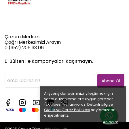
Çözüm Merkezi
Çağrı Merkezimizi Arayın
0 (352) 206 33 06
E-Bülten ile Kampanyaları Kaçırmayın.
Abone Ol
Alışveriş deneyiminizi iyileştirmek için
yasal düzenlemelere uygun çerezler
(cookies) kullanıyoruz. Detaylı bilgiye
Gizlilik ve Çerez Politikası
sayfamızdan
erişebilirsiniz.
Anladım
©2025 Canisa Tüm Haklar Saklıdır.