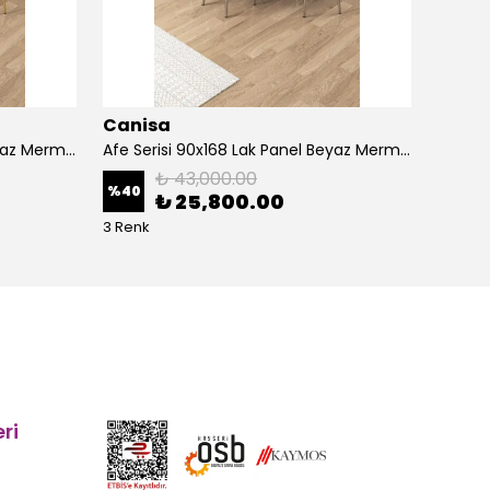
Canisa
Cani
Afe Serisi 90x168 Lak Panel Beyaz Mermer Desen Masa ve 6 Sandalye Gold Kaplama Ayak
Afe Serisi 90x168 Lak Panel Beyaz Mermer Desen Masa ve 6 Sandalye Krom Kaplama Ayak
₺ 43,000.00
%
40
%
40
₺ 25,800.00
3 Renk
5 Renk
ri