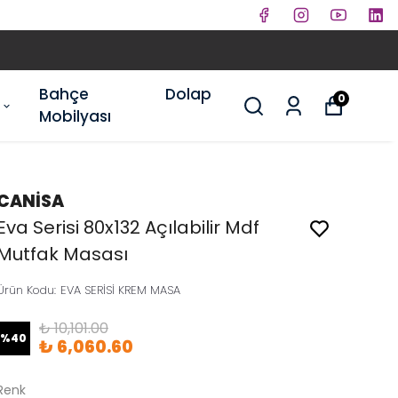
KARGO
Bahçe
Dolap
0
Mobilyası
CANİSA
Eva Serisi 80x132 Açılabilir Mdf
Mutfak Masası
Ürün Kodu
:
EVA SERİSİ KREM MASA
₺ 10,101.00
%
40
₺ 6,060.60
Renk