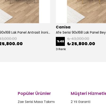
Canisa
Afe Serisi 90x168 Lak Panel Antrasit İroni Masa ve 6 Sandalye Krom Kaplama Ayak
43,000.00
₺ 43,000.00
%
40
25,800.00
₺ 25,800.00
3 Renk
Popüler Ürünler
Müşteri Hizmetle
Zae Serisi Masa Takımı
2 Yıl Garanti