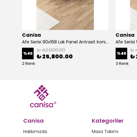
Canisa
Canisa
Alte Serisi 1 Adet Ada Bar Sandalyesi 65 cm Babyface Kumaş Krom Kaplama Ayak
Afe Serisi 90x168 Lak Panel Antrasit İroni Masa ve 6 Sandalye Gold Kaplama Ayak
₺ 43,000.00
₺ 
%
40
%
40
₺ 25,800.00
₺ 
2 Renk
3 Renk
Canisa
Kategoriler
Hakkımızda
Masa Takımı