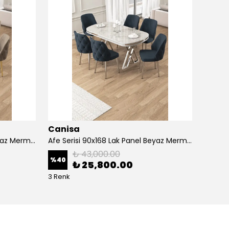
Canisa
Cani
Afe Serisi 90x168 Lak Panel Beyaz Mermer Desen Masa ve 6 Sandalye Gold Kaplama Ayak
Afe Serisi 90x168 Lak Panel Beyaz Mermer Desen Masa ve 6 Sandalye Krom Kaplama Ayak
₺ 43,000.00
%
40
%
40
₺ 25,800.00
3 Renk
5 Renk