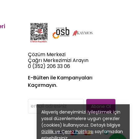
ri
Çözüm Merkezi
Çağrı Merkezimizi Arayın
0 (352) 206 33 06
E-Bülten ile Kampanyaları
Kaçırmayın.
Abone Ol
Alışveriş deneyiminizi iyileştirmek için
yasal düzenlemelere uygun çerezler
(cookies) kullanıyoruz. Detaylı bilgiye
Gizlilik ve Çerez Politikası
sayfamızdan
erişebilirsiniz.