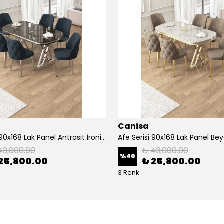
Canisa
Afe Serisi 90x168 Lak Panel Antrasit İroni Masa ve 6 Sandalye Krom Kaplama Ayak
43,000.00
₺ 43,000.00
%
40
25,800.00
₺ 25,800.00
3 Renk