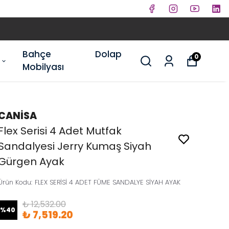
Bahçe
Dolap
0
Mobilyası
CANİSA
Flex Serisi 4 Adet Mutfak
Sandalyesi Jerry Kumaş Siyah
Gürgen Ayak
Ürün Kodu
:
FLEX SERİSİ 4 ADET FÜME SANDALYE SİYAH AYAK
₺ 12,532.00
%
40
₺ 7,519.20