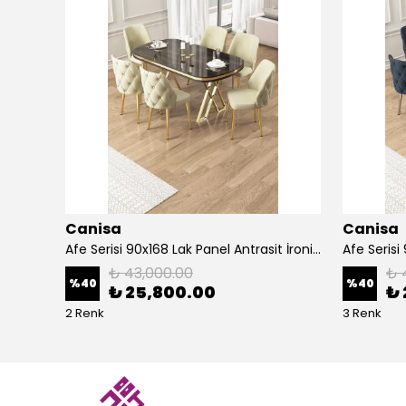
Canisa
Canisa
Alte Serisi 1 Adet Ada Bar Sandalyesi 65 cm Babyface Kumaş Krom Kaplama Ayak
Afe Serisi 90x168 Lak Panel Antrasit İroni Masa ve 6 Sandalye Gold Kaplama Ayak
₺ 43,000.00
₺ 
%
40
%
40
₺ 25,800.00
₺ 
2 Renk
3 Renk