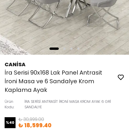
CANİSA
İra Serisi 90x168 Lak Panel Antrasit
İroni Masa ve 6 Sandalye Krom
Kaplama Ayak
Ürün
İRA SERİSİ ANTRASİT İRONİ MASA KROM AYAK 6 GRİ
Kodu
:
SANDALYE
₺ 30,999.00
%
40
₺ 18,599.40