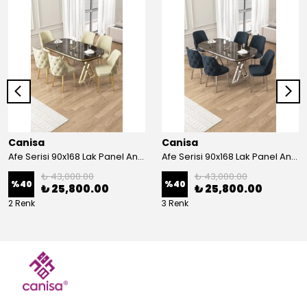
Canisa
Canisa
Afe Serisi 90x168 Lak Panel Antrasit İroni Masa ve 6 Sandalye Gold Kaplama Ayak
Afe Serisi 90x168 Lak Panel Antrasit İroni Masa ve 6 Sandalye Krom Kaplama Ayak
₺ 43,000.00
₺ 43,000.00
%
40
%
40
₺ 25,800.00
₺ 25,800.00
2 Renk
3 Renk