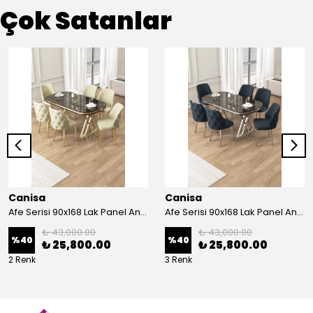
Çok Satanlar
Canisa
Canisa
Afe Serisi 90x168 Lak Panel Antrasit İroni Masa ve 6 Sandalye Gold Kaplama Ayak
Afe Serisi 90x168 Lak Panel Antrasit İroni Masa ve 6 Sandalye Krom Kaplama Ayak
₺ 43,000.00
₺ 43,000.00
%
40
%
40
₺ 25,800.00
₺ 25,800.00
2 Renk
3 Renk