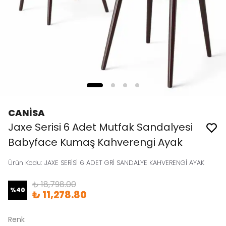
CANİSA
Jaxe Serisi 6 Adet Mutfak Sandalyesi
Babyface Kumaş Kahverengi Ayak
Ürün Kodu
:
JAXE SERİSİ 6 ADET GRİ SANDALYE KAHVERENGİ AYAK
₺ 18,798.00
%
40
₺ 11,278.80
Renk