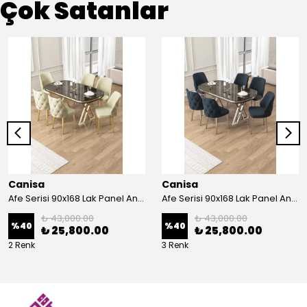
Çok Satanlar
Canisa
Canisa
Afe Serisi 90x168 Lak Panel Antrasit İroni Masa ve 6 Sandalye Gold Kaplama Ayak
Afe Serisi 90x168 Lak Panel Antrasit İroni Masa ve 6 Sandalye Krom Kaplama Ayak
₺ 43,000.00
₺ 43,000.00
%
40
%
40
₺ 25,800.00
₺ 25,800.00
2 Renk
3 Renk