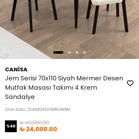
CANİSA
Jem Serisi 70x110 Siyah Mermer Desen
Mutfak Masası Takımı 4 Krem
Sandalye
Ürün Kodu
:
22JEM04SYHMR04KRM
₺ 40,000.00
%
40
₺ 24,000.00