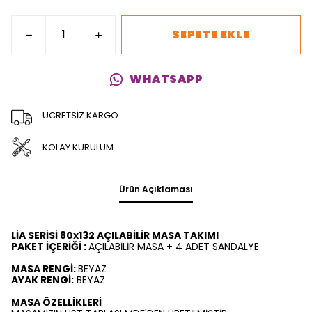
SEPETE EKLE
WHATSAPP
ÜCRETSİZ KARGO
KOLAY KURULUM
Ürün Açıklaması
LİA SERİSİ 80x132 AÇILABİLİR MASA TAKIMI
PAKET İÇERİĞİ :
AÇILABİLİR MASA + 4 ADET SANDALYE
MASA RENGİ:
BEYAZ
AYAK RENGİ:
BEYAZ
MASA ÖZELLİKLERİ