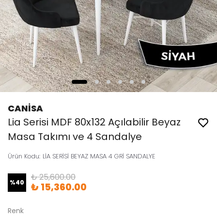
CANİSA
Lia Serisi MDF 80x132 Açılabilir Beyaz
Masa Takımı ve 4 Sandalye
Ürün Kodu
:
LİA SERİSİ BEYAZ MASA 4 GRİ SANDALYE
₺ 25,600.00
%
40
₺ 15,360.00
Renk