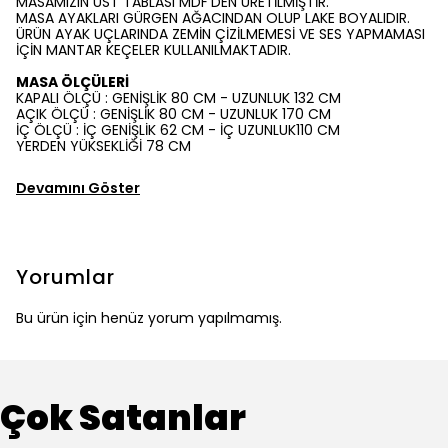
MASAMIZIN ÜST TABLASI MDF'DEN ÜRETİLMİŞTİR.
MASA AYAKLARI GÜRGEN AĞACINDAN OLUP LAKE BOYALIDIR.
ÜRÜN AYAK UÇLARINDA ZEMİN ÇİZİLMEMESİ VE SES YAPMAMASI
İÇİN MANTAR KEÇELER KULLANILMAKTADIR.
MASA ÖLÇÜLERİ
KAPALI ÖLÇÜ : GENİŞLİK 80 CM - UZUNLUK 132 CM
AÇIK ÖLÇÜ : GENİŞLİK 80 CM - UZUNLUK 170 CM
İÇ ÖLÇÜ : İÇ GENİŞLİK 62 CM - İÇ UZUNLUK110 CM
YERDEN YÜKSEKLİĞİ 78 CM
Devamını Göster
Yorumlar
Bu ürün için henüz yorum yapılmamış.
Çok Satanlar