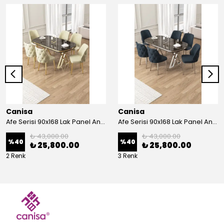
Canisa
Canisa
Afe Serisi 90x168 Lak Panel Antrasit İroni Masa ve 6 Sandalye Gold Kaplama Ayak
Afe Serisi 90x168 Lak Panel Antrasit İroni Masa ve 6 Sandalye Krom Kaplama Ayak
₺ 43,000.00
₺ 43,000.00
%
40
%
40
₺ 25,800.00
₺ 25,800.00
2 Renk
3 Renk