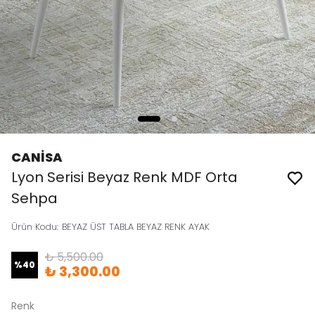
CANİSA
Lyon Serisi Beyaz Renk MDF Orta
Sehpa
Ürün Kodu
:
BEYAZ ÜST TABLA BEYAZ RENK AYAK
₺ 5,500.00
%
40
₺ 3,300.00
Renk