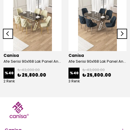
Canisa
Canisa
Afe Serisi 90x168 Lak Panel Antrasit İroni Masa ve 6 Sandalye Gold Kaplama Ayak
Afe Serisi 90x168 Lak Panel Antrasit İroni Masa ve 6 Sandalye Krom Kaplama Ayak
₺ 43,000.00
₺ 43,000.00
%
40
%
40
₺ 25,800.00
₺ 25,800.00
2 Renk
3 Renk