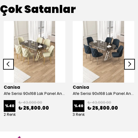
Çok Satanlar
Canisa
Canisa
Afe Serisi 90x168 Lak Panel Antrasit İroni Masa ve 6 Sandalye Gold Kaplama Ayak
Afe Serisi 90x168 Lak Panel Antrasit İroni Masa ve 6 Sandalye Krom Kaplama Ayak
₺ 43,000.00
₺ 43,000.00
%
40
%
40
₺ 25,800.00
₺ 25,800.00
2 Renk
3 Renk