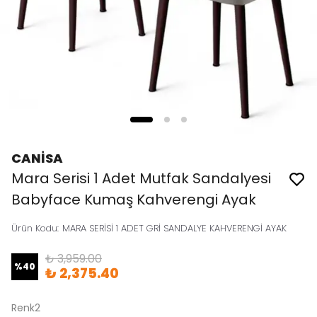
CANİSA
Mara Serisi 1 Adet Mutfak Sandalyesi
Babyface Kumaş Kahverengi Ayak
Ürün Kodu
:
MARA SERİSİ 1 ADET GRİ SANDALYE KAHVERENGİ AYAK
₺ 3,959.00
%
40
₺ 2,375.40
Renk2