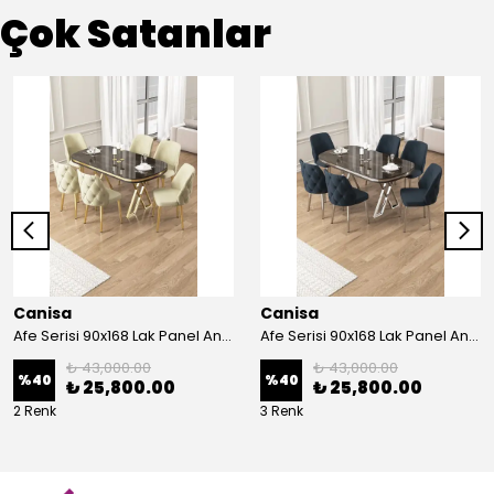
Çok Satanlar
Canisa
Canisa
Afe Serisi 90x168 Lak Panel Antrasit İroni Masa ve 6 Sandalye Gold Kaplama Ayak
Afe Serisi 90x168 Lak Panel Antrasit İroni Masa ve 6 Sandalye Krom Kaplama Ayak
₺ 43,000.00
₺ 43,000.00
%
40
%
40
₺ 25,800.00
₺ 25,800.00
2 Renk
3 Renk