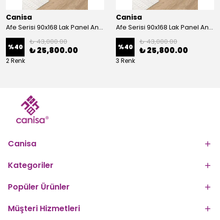
Canisa
Canisa
Afe Serisi 90x168 Lak Panel Antrasit İroni Masa ve 6 Sandalye Gold Kaplama Ayak
Afe Serisi 90x168 Lak Panel Antrasit İroni Masa ve 6 Sandalye Krom Kaplama Ayak
₺ 43,000.00
₺ 43,000.00
%
40
%
40
₺ 25,800.00
₺ 25,800.00
2 Renk
3 Renk
Canisa
Kategoriler
Popüler Ürünler
Müşteri Hizmetleri