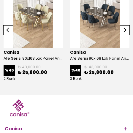
Canisa
Canisa
Afe Serisi 90x168 Lak Panel Antrasit İroni Masa ve 6 Sandalye Gold Kaplama Ayak
Afe Serisi 90x168 Lak Panel Antrasit İroni Masa ve 6 Sandalye Krom Kaplama Ayak
₺ 43,000.00
₺ 43,000.00
%
40
%
40
₺ 25,800.00
₺ 25,800.00
2 Renk
3 Renk
Canisa