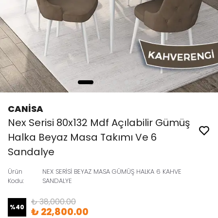
CANİSA
Nex Serisi 80x132 Mdf Açılabilir Gümüş
Halka Beyaz Masa Takımı Ve 6
Sandalye
Ürün
NEX SERİSİ BEYAZ MASA GÜMÜŞ HALKA 6 KAHVE
Kodu
:
SANDALYE
₺ 38,000.00
%
40
₺ 22,800.00