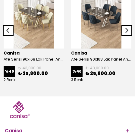
Canisa
Canisa
Afe Serisi 90x168 Lak Panel Antrasit İroni Masa ve 6 Sandalye Gold Kaplama Ayak
Afe Serisi 90x168 Lak Panel Antrasit İroni Masa ve 6 Sandalye Krom Kaplama Ayak
₺ 43,000.00
₺ 43,000.00
%
40
%
40
₺ 25,800.00
₺ 25,800.00
2 Renk
3 Renk
Canisa