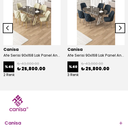
Canisa
Canisa
Afe Serisi 90x168 Lak Panel Antrasit İroni Masa ve 6 Sandalye Gold Kaplama Ayak
Afe Serisi 90x168 Lak Panel Antrasit İroni Masa ve 6 Sandalye Krom Kaplama Ayak
₺ 43,000.00
₺ 43,000.00
%
40
%
40
₺ 25,800.00
₺ 25,800.00
2 Renk
3 Renk
Canisa