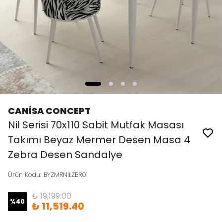
CANİSA CONCEPT
Nil Serisi 70x110 Sabit Mutfak Masası
Takımı Beyaz Mermer Desen Masa 4
Zebra Desen Sandalye
Ürün Kodu
:
BYZMRNİLZBR01
₺ 19,199.00
%
40
₺ 11,519.40