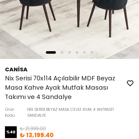
CANİSA
Nix Serisi 70x114 Açılabilir MDF Beyaz
Masa Kahve Ayak Mutfak Masası
Takımı ve 4 Sandalye
Ürün
NİX SERİSİ BEYAZ MASA CEVİZ AYAK 4 ANTRASİT
Kodu
:
SANDALYE
₺ 21,999.00
%
40
₺ 13,199.40