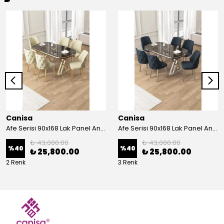
Canisa
Canisa
Afe Serisi 90x168 Lak Panel Antrasit İroni Masa ve 6 Sandalye Gold Kaplama Ayak
Afe Serisi 90x168 Lak Panel Antrasit İroni Masa ve 6 Sandalye Krom Kaplama Ayak
₺ 43,000.00
₺ 43,000.00
%
40
%
40
₺ 25,800.00
₺ 25,800.00
2 Renk
3 Renk