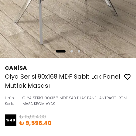
CANİSA
Olya Serisi 90x168 MDF Sabit Lak Panel
Mutfak Masası
Ürün
OLYA SERİSİ 90X168 MDF SABİT LAK PANEL ANTRASİT İRONİ
Kodu
:
MASA KROM AYAK
₺ 15,994.00
%
40
₺ 9,596.40