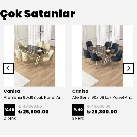
Çok Satanlar
Canisa
Canisa
Afe Serisi 90x168 Lak Panel Antrasit İroni Masa ve 6 Sandalye Gold Kaplama Ayak
Afe Serisi 90x168 Lak Panel Antrasit İroni Masa ve 6 Sandalye Krom Kaplama Ayak
₺ 43,000.00
₺ 43,000.00
%
40
%
40
₺ 25,800.00
₺ 25,800.00
2 Renk
3 Renk