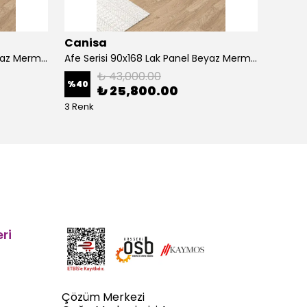
Canisa
Cani
Afe Serisi 90x168 Lak Panel Beyaz Mermer Desen Masa ve 6 Sandalye Gold Kaplama Ayak
Afe Serisi 90x168 Lak Panel Beyaz Mermer Desen Masa ve 6 Sandalye Krom Kaplama Ayak
₺ 43,000.00
%
40
%
40
₺ 25,800.00
3 Renk
5 Renk
ri
Çözüm Merkezi