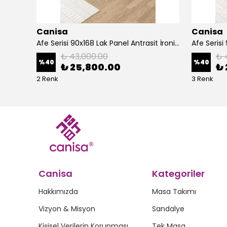
Canisa
Canisa
Alte Serisi 1 Adet Ada Bar Sandalyesi 65 cm Babyface Kumaş Krom Kaplama Ayak
Afe Serisi 90x168 Lak Panel Antrasit İroni Masa ve 6 Sandalye Gold Kaplama Ayak
₺ 43,000.00
₺ 
%
40
%
40
₺ 25,800.00
₺ 
2 Renk
3 Renk
Canisa
Kategoriler
Hakkımızda
Masa Takımı
Vizyon & Misyon
Sandalye
Kişisel Verilerin Korunması
Tek Masa