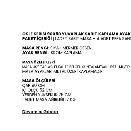
OSLE SERİSİ 90X90 YUVARLAK SABİT KAPLAMA AYA
PAKET İÇERİĞİ |
1 ADET SABİT MASA + 4 ADET PEFA SAN
MASA RENGİ:
SİYAH MERMER DESEN
AYAK RENGİ:
KROM KAPLAMA
MASA ÖZELLİKLERİ
MASA ÜST TABLASI E1 KALİTE BELGELİ SUNTALAM'DAN ÜRETİLMİŞTİR.
MASA AYAKLARI METAL ÜZERİ KAPLAMADIR.
MASA ÖLÇÜLERİ
ÇAP 90 CM
İÇ ÖLÇÜ 52 CM
YERDEN YÜKSEKLİK 75 CM
1 ADET MASA AĞIRLIĞI 17 KG
Devamını Göster