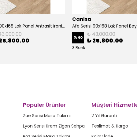
Canisa
Afe Serisi 90x168 Lak Panel Antrasit İroni Masa ve 6 Sandalye Krom Kaplama Ayak
43,000.00
₺ 43,000.00
%
40
25,800.00
₺ 25,800.00
3 Renk
Popüler Ürünler
Müşteri Hizmetle
Zae Serisi Masa Takımı
2 Yıl Garanti
Lyon Serisi Krem Zigon Sehpa
Teslimat & Kargo
Roz Serisi Masa Takımı
Kolay İade