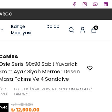
Bahçe
Dolap
0
Mobilyası
CANİSA
Osle Serisi 90x90 Sabit Yuvarlak
Krom Ayak Siyah Mermer Desen
Masa Takımı Ve 4 Sandalye
Ürün
OSLE SERİSİ SİYAH MERMER DESEN KROM AYAK 4 GRİ
Kodu
:
SANDALYE
₺ 21,000.00
%
40
₺ 12,600.00