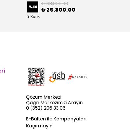
₺ 43,000.00
%
40
%
40
₺ 25,800.00
3 Renk
5 Renk
ri
Çözüm Merkezi
Çağrı Merkezimizi Arayın
0 (352) 206 33 06
E-Bülten ile Kampanyaları
Kaçırmayın.