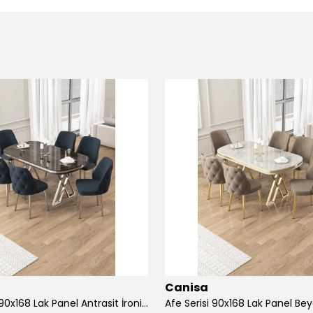
Canisa
Afe Serisi 90x168 Lak Panel Antrasit İroni Masa ve 6 Sandalye Krom Kaplama Ayak