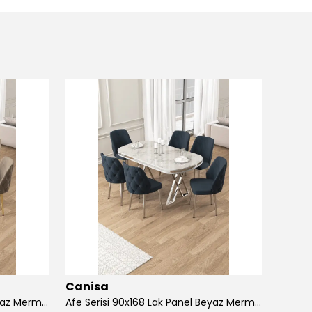
Canisa
Cani
Afe Serisi 90x168 Lak Panel Beyaz Mermer Desen Masa ve 6 Sandalye Gold Kaplama Ayak
Afe Serisi 90x168 Lak Panel Beyaz Mermer Desen Masa ve 6 Sandalye Krom Kaplama Ayak