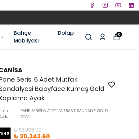
Bahçe
Dolap
0
Mobilyası
CANİSA
Pane Serisi 6 Adet Mutfak
Sandalyesi Babyface Kumaş Gold
Kaplama Ayak
Ürün
PANE SERİSİ 6 ADET ANTRASİT SANDALYE GOLD
Kodu
:
AYAK
₺ 33,906.00
%
40
₺ 20,343.60