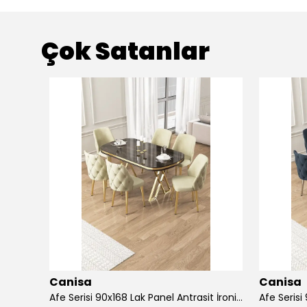
Çok Satanlar
Canisa
Canisa
Alte Serisi 1 Adet Ada Bar Sandalyesi 65 cm Babyface Kumaş Krom Kaplama Ayak
Afe Serisi 90x168 Lak Panel Antrasit İroni Masa ve 6 Sandalye Gold Kaplama Ayak