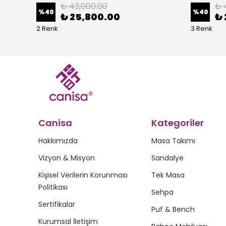
₺ 43,000.00
₺ 
%
40
%
40
₺ 25,800.00
₺ 
2 Renk
3 Renk
Canisa
Kategoriler
Hakkımızda
Masa Takımı
Vizyon & Misyon
Sandalye
Kişisel Verilerin Korunması
Tek Masa
Politikası
Sehpa
Sertifikalar
Puf & Bench
Kurumsal İletişim