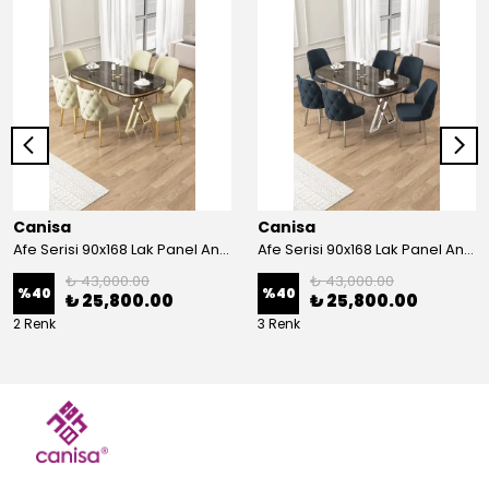
Canisa
Canisa
Afe Serisi 90x168 Lak Panel Antrasit İroni Masa ve 6 Sandalye Gold Kaplama Ayak
Afe Serisi 90x168 Lak Panel Antrasit İroni Masa ve 6 Sandalye Krom Kaplama Ayak
₺ 43,000.00
₺ 43,000.00
%
40
%
40
₺ 25,800.00
₺ 25,800.00
2 Renk
3 Renk