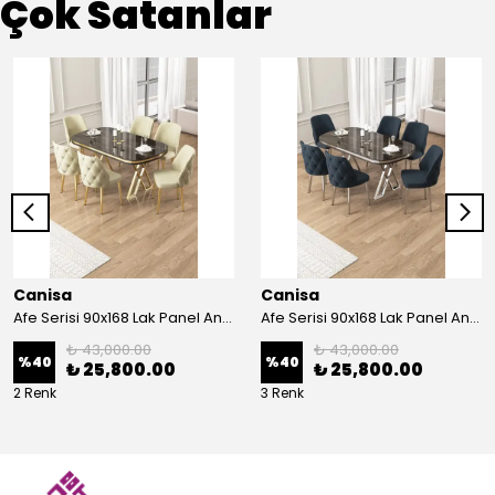
Çok Satanlar
Canisa
Canisa
Afe Serisi 90x168 Lak Panel Antrasit İroni Masa ve 6 Sandalye Gold Kaplama Ayak
Afe Serisi 90x168 Lak Panel Antrasit İroni Masa ve 6 Sandalye Krom Kaplama Ayak
₺ 43,000.00
₺ 43,000.00
%
40
%
40
₺ 25,800.00
₺ 25,800.00
2 Renk
3 Renk