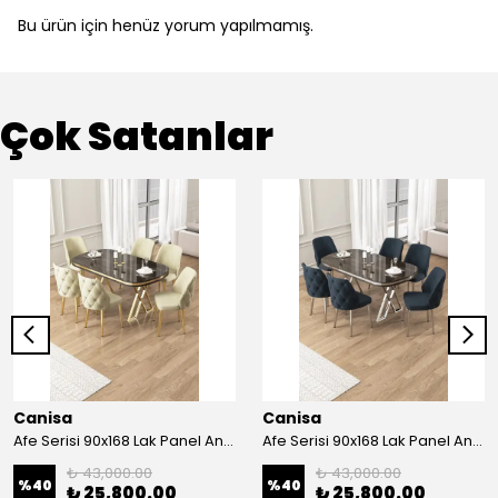
Bu ürün için henüz yorum yapılmamış.
Çok Satanlar
Canisa
Canisa
Afe Serisi 90x168 Lak Panel Antrasit İroni Masa ve 6 Sandalye Gold Kaplama Ayak
Afe Serisi 90x168 Lak Panel Antrasit İroni Masa ve 6 Sandalye Krom Kaplama Ayak
₺ 43,000.00
₺ 43,000.00
%
40
%
40
₺ 25,800.00
₺ 25,800.00