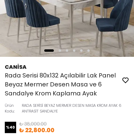
CANİSA
Rada Serisi 80x132 Açılabilir Lak Panel
Beyaz Mermer Desen Masa ve 6
Sandalye Krom Kaplama Ayak
Ürün
RADA SERİSİ BEYAZ MERMER DESEN MASA KROM AYAK 6
Kodu
:
ANTRASİT SANDALYE
₺ 38,000.00
%
40
₺ 22,800.00