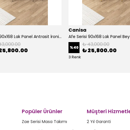
Canisa
Afe Serisi 90x168 Lak Panel Antrasit İroni Masa ve 6 Sandalye Krom Kaplama Ayak
43,000.00
₺ 43,000.00
%
40
25,800.00
₺ 25,800.00
3 Renk
Popüler Ürünler
Müşteri Hizmetle
Zae Serisi Masa Takımı
2 Yıl Garanti