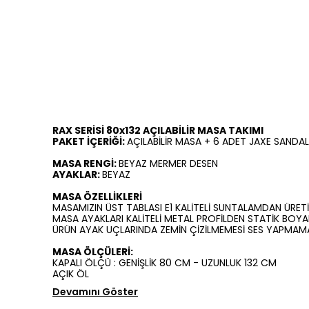
RAX SERİSİ 80x132 AÇILABİLİR MASA TAKIMI
PAKET İÇERİĞİ:
AÇILABİLİR MASA + 6 ADET JAXE SANDA
MASA RENGİ:
BEYAZ MERMER DESEN
AYAKLAR:
BEYAZ
MASA ÖZELLİKLERİ
MASAMIZIN ÜST TABLASI E1 KALİTELİ SUNTALAMDAN ÜRETİ
MASA AYAKLARI KALİTELİ METAL PROFİLDEN STATİK BOYAL
ÜRÜN AYAK UÇLARINDA ZEMİN ÇİZİLMEMESİ SES YAPMAMAS
MASA ÖLÇÜLERİ:
KAPALI ÖLÇÜ : GENİŞLİK 80 CM - UZUNLUK 132 CM
AÇIK ÖL
Devamını Göster