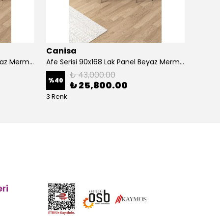
Canisa
Cani
Afe Serisi 90x168 Lak Panel Beyaz Mermer Desen Masa ve 6 Sandalye Gold Kaplama Ayak
Afe Serisi 90x168 Lak Panel Beyaz Mermer Desen Masa ve 6 Sandalye Krom Kaplama Ayak
₺ 43,000.00
%
40
%
40
₺ 25,800.00
3 Renk
5 Renk
ri