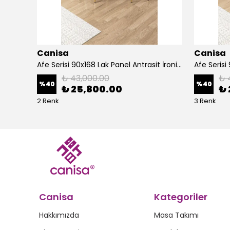
Canisa
Canisa
Alte Serisi 1 Adet Ada Bar Sandalyesi 65 cm Babyface Kumaş Krom Kaplama Ayak
Afe Serisi 90x168 Lak Panel Antrasit İroni Masa ve 6 Sandalye Gold Kaplama Ayak
₺ 43,000.00
₺ 
%
40
%
40
₺ 25,800.00
₺ 
2 Renk
3 Renk
Canisa
Kategoriler
Hakkımızda
Masa Takımı