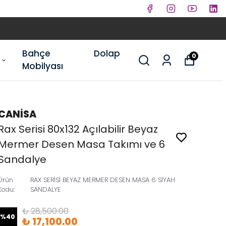
Bahçe
Dolap
0
Mobilyası
CANİSA
Rax Serisi 80x132 Açılabilir Beyaz
Mermer Desen Masa Takımı ve 6
Sandalye
Ürün
RAX SERİSİ BEYAZ MERMER DESEN MASA 6 SİYAH
Kodu
:
SANDALYE
₺ 28,500.00
%
40
₺ 17,100.00