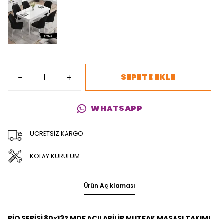
SEPETE EKLE
WHATSAPP
ÜCRETSİZ KARGO
KOLAY KURULUM
Ürün Açıklaması
RİO SERİSİ 80x132 MDF AÇILABİLİR MUTFAK MASASI TAKIMI