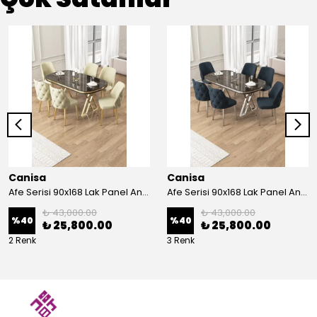
Canisa
Canisa
Afe Serisi 90x168 Lak Panel Antrasit İroni Masa ve 6 Sandalye Gold Kaplama Ayak
Afe Serisi 90x168 Lak Panel Antrasit İroni Masa ve 6 Sandalye Krom Kaplama Ayak
₺ 43,000.00
₺ 43,000.00
%
40
%
40
₺ 25,800.00
₺ 25,800.00
2 Renk
3 Renk