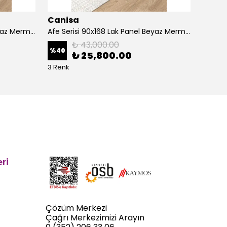
Canisa
Cani
Afe Serisi 90x168 Lak Panel Beyaz Mermer Desen Masa ve 6 Sandalye Gold Kaplama Ayak
Afe Serisi 90x168 Lak Panel Beyaz Mermer Desen Masa ve 6 Sandalye Krom Kaplama Ayak
₺ 43,000.00
%
40
%
40
₺ 25,800.00
3 Renk
5 Renk
ri
Çözüm Merkezi
Çağrı Merkezimizi Arayın