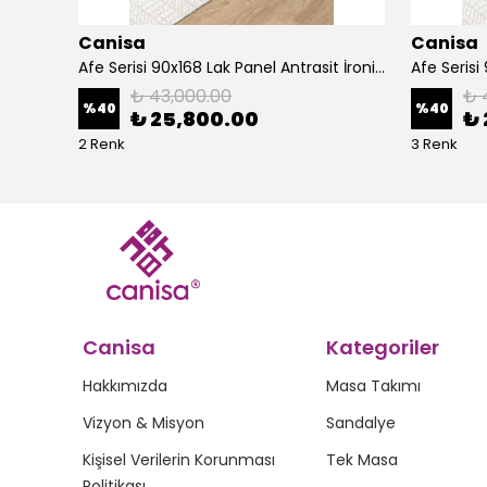
Canisa
Canisa
Alte Serisi 1 Adet Ada Bar Sandalyesi 65 cm Babyface Kumaş Krom Kaplama Ayak
Afe Serisi 90x168 Lak Panel Antrasit İroni Masa ve 6 Sandalye Gold Kaplama Ayak
₺ 43,000.00
₺ 
%
40
%
40
₺ 25,800.00
₺ 
2 Renk
3 Renk
Canisa
Kategoriler
Hakkımızda
Masa Takımı
Vizyon & Misyon
Sandalye
Kişisel Verilerin Korunması
Tek Masa
Politikası