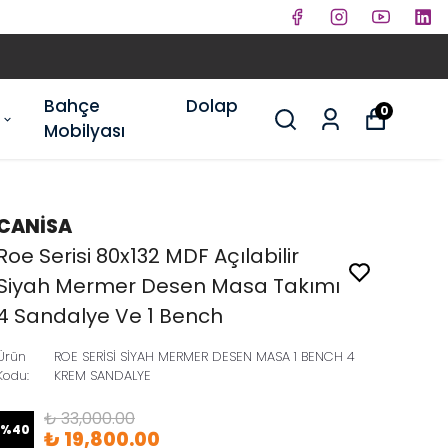
Bahçe
Dolap
0
Mobilyası
CANİSA
Roe Serisi 80x132 MDF Açılabilir
Siyah Mermer Desen Masa Takımı
4 Sandalye Ve 1 Bench
Ürün
ROE SERİSİ SİYAH MERMER DESEN MASA 1 BENCH 4
Kodu
:
KREM SANDALYE
₺ 33,000.00
%
40
₺ 19,800.00