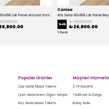
Canisa
Afe Serisi 90x168 Lak Panel Antrasit İroni Masa ve 6 Sandalye Krom Kaplama Ayak
43,000.00
₺ 43,000.00
%
40
25,800.00
₺ 25,800.00
3 Renk
Popüler Ürünler
Müşteri Hizmetle
Zae Serisi Masa Takımı
2 Yıl Garanti
Lyon Serisi Krem Zigon Sehpa
Teslimat & Kargo
Roz Serisi Masa Takımı
Kolay İade