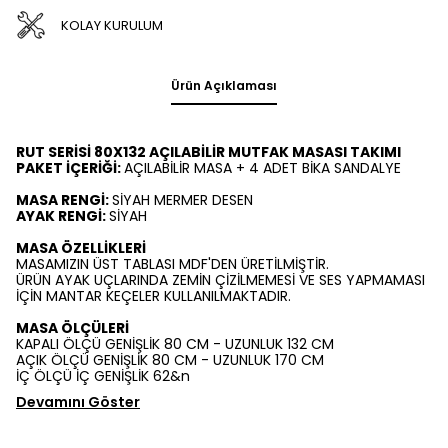
KOLAY KURULUM
Ürün Açıklaması
RUT SERİSİ 80X132 AÇILABİLİR MUTFAK MASASI TAKIMI
PAKET İÇERİĞİ:
AÇILABİLİR MASA + 4 ADET BİKA SANDALYE
MASA RENGİ:
SİYAH MERMER DESEN
AYAK RENGİ:
SİYAH
MASA ÖZELLİKLERİ
MASAMIZIN ÜST TABLASI MDF'DEN ÜRETİLMİŞTİR.
ÜRÜN AYAK UÇLARINDA ZEMİN ÇİZİLMEMESİ VE SES YAPMAMASI
İÇİN MANTAR KEÇELER KULLANILMAKTADIR.
MASA ÖLÇÜLERİ
KAPALI ÖLÇÜ GENİŞLİK 80 CM - UZUNLUK 132 CM
AÇIK ÖLÇÜ GENİŞLİK 80 CM - UZUNLUK 170 CM
İÇ ÖLÇÜ İÇ GENİŞLİK 62&n
Devamını Göster