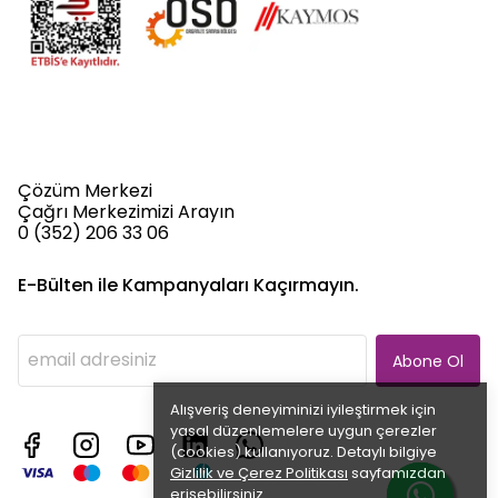
Çözüm Merkezi
Çağrı Merkezimizi Arayın
0 (352) 206 33 06
E-Bülten ile Kampanyaları Kaçırmayın.
Abone Ol
Alışveriş deneyiminizi iyileştirmek için
yasal düzenlemelere uygun çerezler
(cookies) kullanıyoruz. Detaylı bilgiye
Gizlilik ve Çerez Politikası
sayfamızdan
erişebilirsiniz.