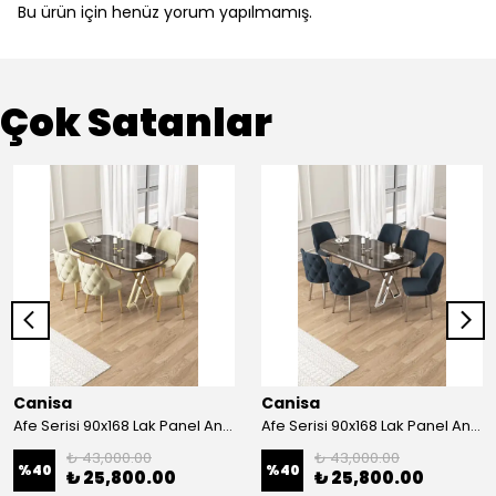
Bu ürün için henüz yorum yapılmamış.
Çok Satanlar
Canisa
Canisa
Afe Serisi 90x168 Lak Panel Antrasit İroni Masa ve 6 Sandalye Gold Kaplama Ayak
Afe Serisi 90x168 Lak Panel Antrasit İroni Masa ve 6 Sandalye Krom Kaplama Ayak
₺ 43,000.00
₺ 43,000.00
%
40
%
40
₺ 25,800.00
₺ 25,800.00