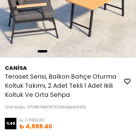
CANİSA
Teraset Serisi, Balkon Bahçe Oturma
Koltuk Takımı, 2 Adet Tekli 1 Adet Ikili
Koltuk Ve Orta Sehpa
Ürün Kodu
:
01TERATKMORT67d83daa64355
₺ 7,599.00
%
40
₺ 4,559.40