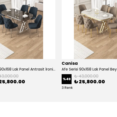
Canisa
Afe Serisi 90x168 Lak Panel Antrasit İroni Masa ve 6 Sandalye Krom Kaplama Ayak
43,000.00
₺ 43,000.00
%
40
25,800.00
₺ 25,800.00
3 Renk