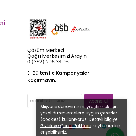
ri
Çözüm Merkezi
Çağrı Merkezimizi Arayın
0 (352) 206 33 06
E-Bülten ile Kampanyaları
Kaçırmayın.
Abone Ol
Alışveriş deneyiminizi iyileştirmek için
yasal düzenlemelere uygun çerezler
(cookies) kullanıyoruz. Detaylı bilgiye
Gizlilik ve Çerez Politikası
sayfamızdan
erişebilirsiniz.