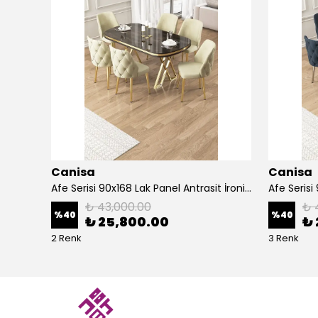
Canisa
Canisa
Alte Serisi 1 Adet Ada Bar Sandalyesi 65 cm Babyface Kumaş Krom Kaplama Ayak
Afe Serisi 90x168 Lak Panel Antrasit İroni Masa ve 6 Sandalye Gold Kaplama Ayak
₺ 43,000.00
₺ 
%
40
%
40
₺ 25,800.00
₺ 
2 Renk
3 Renk