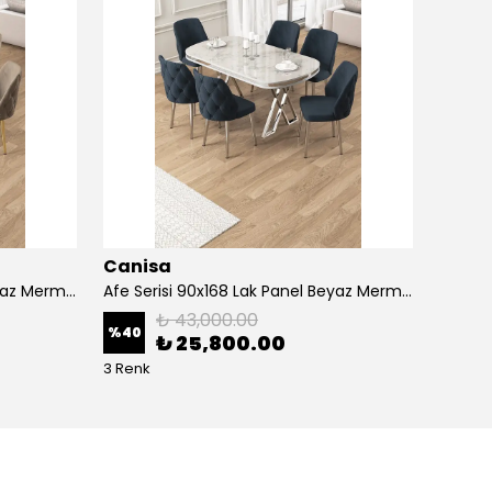
Canisa
Cani
Afe Serisi 90x168 Lak Panel Beyaz Mermer Desen Masa ve 6 Sandalye Gold Kaplama Ayak
Afe Serisi 90x168 Lak Panel Beyaz Mermer Desen Masa ve 6 Sandalye Krom Kaplama Ayak
₺ 43,000.00
%
40
%
40
₺ 25,800.00
3 Renk
5 Renk