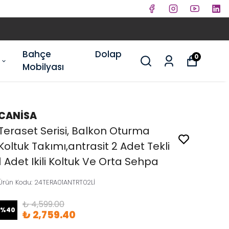
Bahçe
Dolap
0
Mobilyası
CANİSA
Teraset Serisi, Balkon Oturma
Koltuk Takımı,antrasit 2 Adet Tekli
1 Adet Ikili Koltuk Ve Orta Sehpa
Ürün Kodu
:
24TERA01ANTRT02Lİ
₺ 4,599.00
%
40
₺ 2,759.40