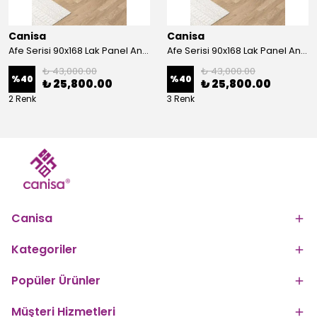
Canisa
Canisa
Afe Serisi 90x168 Lak Panel Antrasit İroni Masa ve 6 Sandalye Gold Kaplama Ayak
Afe Serisi 90x168 Lak Panel Antrasit İroni Masa ve 6 Sandalye Krom Kaplama Ayak
₺ 43,000.00
₺ 43,000.00
%
40
%
40
₺ 25,800.00
₺ 25,800.00
2 Renk
3 Renk
Canisa
Kategoriler
Popüler Ürünler
Müşteri Hizmetleri