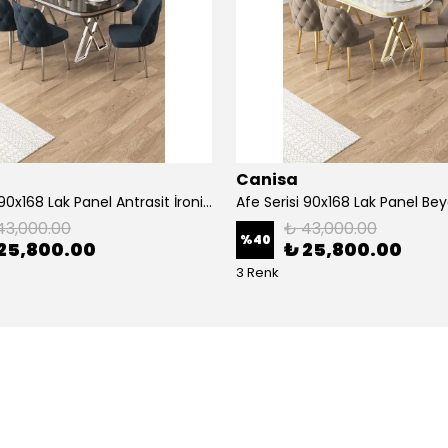
Canisa
Afe Serisi 90x168 Lak Panel Antrasit İroni Masa ve 6 Sandalye Krom Kaplama Ayak
43,000.00
₺ 43,000.00
%
40
25,800.00
₺ 25,800.00
3 Renk