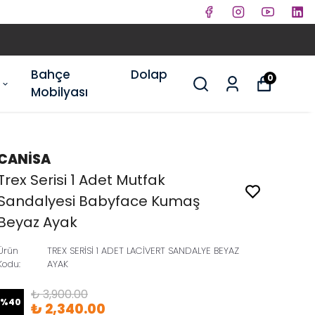
Bahçe
Dolap
0
Mobilyası
CANİSA
Trex Serisi 1 Adet Mutfak
Sandalyesi Babyface Kumaş
Beyaz Ayak
Ürün
TREX SERİSİ 1 ADET LACİVERT SANDALYE BEYAZ
Kodu
:
AYAK
₺ 3,900.00
%
40
₺ 2,340.00