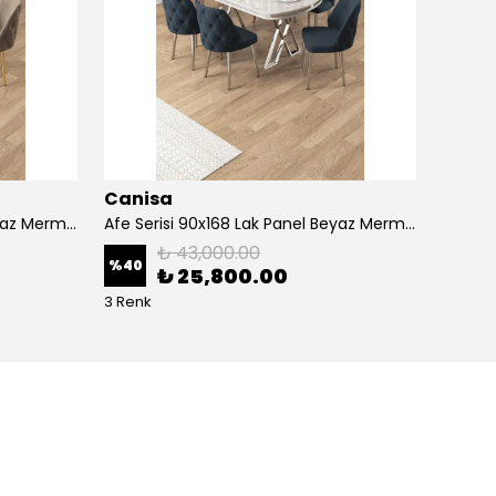
Canisa
Cani
Afe Serisi 90x168 Lak Panel Beyaz Mermer Desen Masa ve 6 Sandalye Gold Kaplama Ayak
Afe Serisi 90x168 Lak Panel Beyaz Mermer Desen Masa ve 6 Sandalye Krom Kaplama Ayak
₺ 43,000.00
%
40
%
40
₺ 25,800.00
3 Renk
5 Renk