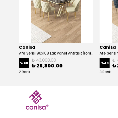
Canisa
Canisa
Alte Serisi 1 Adet Ada Bar Sandalyesi 65 cm Babyface Kumaş Krom Kaplama Ayak
Afe Serisi 90x168 Lak Panel Antrasit İroni Masa ve 6 Sandalye Gold Kaplama Ayak
₺ 43,000.00
₺ 
%
40
%
40
₺ 25,800.00
₺ 
2 Renk
3 Renk