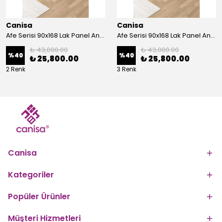
Canisa
Canisa
Afe Serisi 90x168 Lak Panel Antrasit İroni Masa ve 6 Sandalye Gold Kaplama Ayak
Afe Serisi 90x168 Lak Panel Antrasit İroni Masa ve 6 Sandalye Krom Kaplama Ayak
₺ 43,000.00
₺ 43,000.00
%
40
%
40
₺ 25,800.00
₺ 25,800.00
2 Renk
3 Renk
Canisa
Kategoriler
Popüler Ürünler
Müşteri Hizmetleri