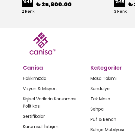
%
40
%
40
₺ 25,800.00
₺ 
2 Renk
3 Renk
Canisa
Kategoriler
Hakkımızda
Masa Takımı
Vizyon & Misyon
Sandalye
Kişisel Verilerin Korunması
Tek Masa
Politikası
Sehpa
Sertifikalar
Puf & Bench
Kurumsal İletişim
Bahçe Mobilyası