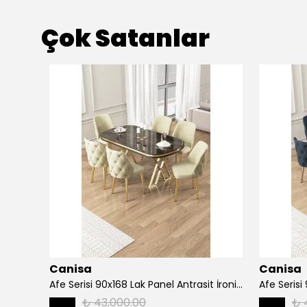
Çok Satanlar
Canisa
Canisa
Alte Serisi 1 Adet Ada Bar Sandalyesi 65 cm Babyface Kumaş Krom Kaplama Ayak
Afe Serisi 90x168 Lak Panel Antrasit İroni Masa ve 6 Sandalye Gold Kaplama Ayak
₺ 43,000.00
₺ 