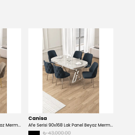
Canisa
Cani
Afe Serisi 90x168 Lak Panel Beyaz Mermer Desen Masa ve 6 Sandalye Gold Kaplama Ayak
Afe Serisi 90x168 Lak Panel Beyaz Mermer Desen Masa ve 6 Sandalye Krom Kaplama Ayak
₺ 43,000.00