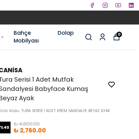
Bahçe
Dolap
0
Mobilyası
CANİSA
Tura Serisi 1 Adet Mutfak
Sandalyesi Babyface Kumaş
Beyaz Ayak
Ürün Kodu
:
TURA SERİSİ 1 ADET KREM SANDALYE BEYAZ AYAK
₺ 4,600.00
%
40
₺ 2,760.00