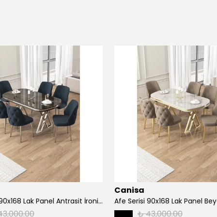
Canisa
Afe Serisi 90x168 Lak Panel Antrasit İroni Masa ve 6 Sandalye Krom Kaplama Ayak
43,000.00
₺ 43,000.00