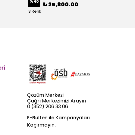
%
40
%
40
₺ 25,800.00
3 Renk
5 Renk
ri
Çözüm Merkezi
Çağrı Merkezimizi Arayın
0 (352) 206 33 06
E-Bülten ile Kampanyaları
Kaçırmayın.