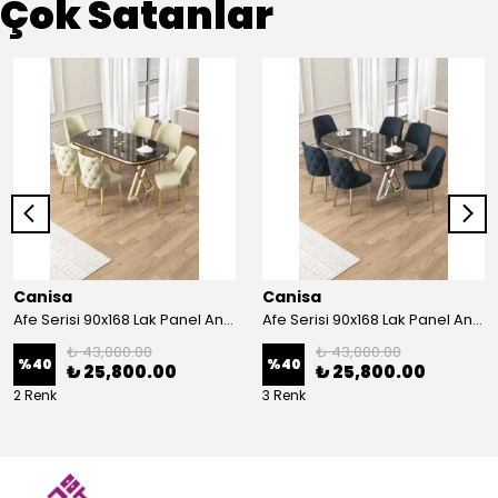
Çok Satanlar
Canisa
Canisa
Afe Serisi 90x168 Lak Panel Antrasit İroni Masa ve 6 Sandalye Gold Kaplama Ayak
Afe Serisi 90x168 Lak Panel Antrasit İroni Masa ve 6 Sandalye Krom Kaplama Ayak
₺ 43,000.00
₺ 43,000.00
%
40
%
40
₺ 25,800.00
₺ 25,800.00
2 Renk
3 Renk