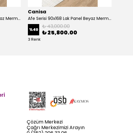
Canisa
Cani
Afe Serisi 90x168 Lak Panel Beyaz Mermer Desen Masa ve 6 Sandalye Gold Kaplama Ayak
Afe Serisi 90x168 Lak Panel Beyaz Mermer Desen Masa ve 6 Sandalye Krom Kaplama Ayak
₺ 43,000.00
%
40
%
40
₺ 25,800.00
3 Renk
5 Renk
ri
Çözüm Merkezi
Çağrı Merkezimizi Arayın