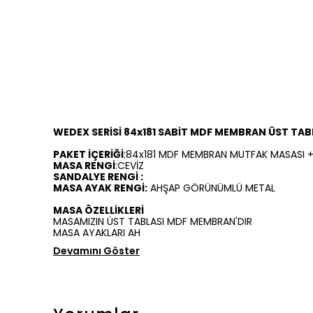
WEDEX SER
İSİ 84x181 SABİT MDF MEMBRAN
ÜST TAB
PAKET
İ
ÇER
İĞİ
:84x181 MDF MEMBRAN MUTFAK MASASI 
MASA RENGİ
:CEVİZ
SANDALYE RENGİ
:
MASA AYAK RENGİ
:
AHŞAP G
ÖRÜNÜMLÜ METAL
MASA ÖZELL
İKLERİ
MASAMIZIN
ÜST TABLASI MDF MEMBRAN
'DIR
MASA AYAKLARI AH
Devamını Göster