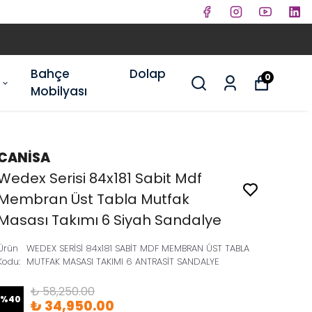
Bahçe
Dolap
0
Mobilyası
CANİSA
Wedex Serisi 84x181 Sabit Mdf
Membran Üst Tabla Mutfak
Masası Takımı 6 Siyah Sandalye
Ürün
WEDEX SERİSİ 84x181 SABİT MDF MEMBRAN ÜST TABLA
Kodu
:
MUTFAK MASASI TAKIMI 6 ANTRASİT SANDALYE
₺ 58,250.00
%
40
₺ 34,950.00