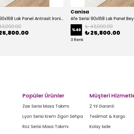
Canisa
Afe Serisi 90x168 Lak Panel Antrasit İroni Masa ve 6 Sandalye Krom Kaplama Ayak
43,000.00
₺ 43,000.00
%
40
25,800.00
₺ 25,800.00
3 Renk
Popüler Ürünler
Müşteri Hizmetle
Zae Serisi Masa Takımı
2 Yıl Garanti
Lyon Serisi Krem Zigon Sehpa
Teslimat & Kargo
Roz Serisi Masa Takımı
Kolay İade