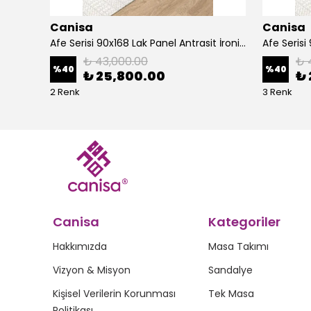
Canisa
Canisa
Alte Serisi 1 Adet Ada Bar Sandalyesi 65 cm Babyface Kumaş Krom Kaplama Ayak
Afe Serisi 90x168 Lak Panel Antrasit İroni Masa ve 6 Sandalye Gold Kaplama Ayak
₺ 43,000.00
₺ 
%
40
%
40
₺ 25,800.00
₺ 
2 Renk
3 Renk
Canisa
Kategoriler
Hakkımızda
Masa Takımı
Vizyon & Misyon
Sandalye
Kişisel Verilerin Korunması
Tek Masa
Politikası