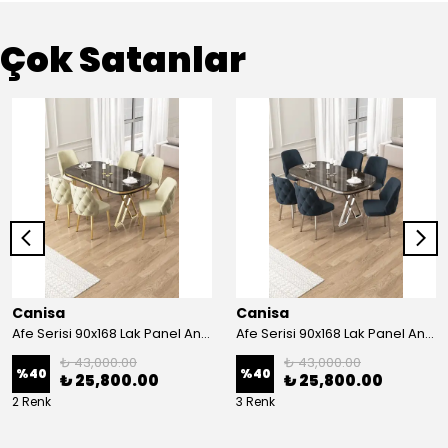
Çok Satanlar
Canisa
Canisa
Afe Serisi 90x168 Lak Panel Antrasit İroni Masa ve 6 Sandalye Gold Kaplama Ayak
Afe Serisi 90x168 Lak Panel Antrasit İroni Masa ve 6 Sandalye Krom Kaplama Ayak
₺ 43,000.00
₺ 43,000.00
%
40
%
40
₺ 25,800.00
₺ 25,800.00
2 Renk
3 Renk