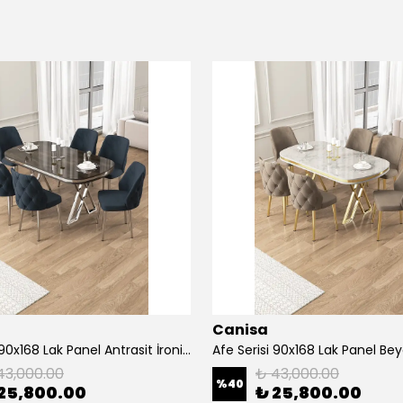
Canisa
Afe Serisi 90x168 Lak Panel Antrasit İroni Masa ve 6 Sandalye Krom Kaplama Ayak
43,000.00
₺ 43,000.00
%
40
25,800.00
₺ 25,800.00