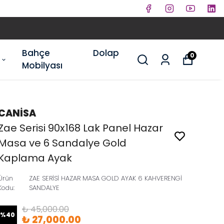
Bahçe
Dolap
0
Mobilyası
CANİSA
Zae Serisi 90x168 Lak Panel Hazar
Masa ve 6 Sandalye Gold
Kaplama Ayak
Ürün
ZAE SERİSİ HAZAR MASA GOLD AYAK 6 KAHVERENGİ
Kodu
:
SANDALYE
₺ 45,000.00
%
40
₺ 27,000.00