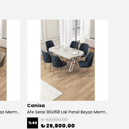
Canisa
Cani
Afe Serisi 90x168 Lak Panel Beyaz Mermer Desen Masa ve 6 Sandalye Gold Kaplama Ayak
Afe Serisi 90x168 Lak Panel Beyaz Mermer Desen Masa ve 6 Sandalye Krom Kaplama Ayak
₺ 43,000.00
%
40
%
40
₺ 25,800.00