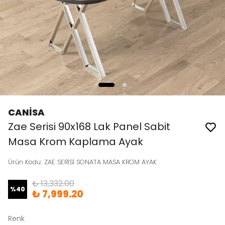
CANİSA
Zae Serisi 90x168 Lak Panel Sabit
Masa Krom Kaplama Ayak
Ürün Kodu
:
ZAE SERİSİ SONATA MASA KROM AYAK
₺ 13,332.00
%
40
₺ 7,999.20
Renk