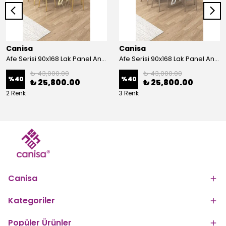
Canisa
Canisa
Afe Serisi 90x168 Lak Panel Antrasit İroni Masa ve 6 Sandalye Gold Kaplama Ayak
Afe Serisi 90x168 Lak Panel Antrasit İroni Masa ve 6 Sandalye Krom Kaplama Ayak
₺ 43,000.00
₺ 43,000.00
%
40
%
40
₺ 25,800.00
₺ 25,800.00
2 Renk
3 Renk
Canisa
Kategoriler
Popüler Ürünler